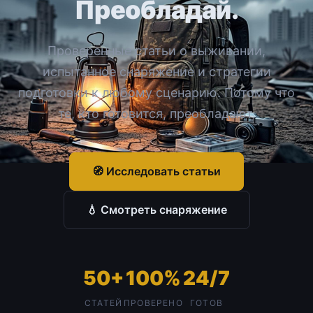
Преобладай.
Проверенные статьи о выживании,
испытанное снаряжение и стратегии
подготовки к любому сценарию. Потому что
те, кто готовится, преобладают.
🧭 Исследовать статьи
💧 Смотреть снаряжение
50+
100%
24/7
СТАТЕЙ
ПРОВЕРЕНО
ГОТОВ