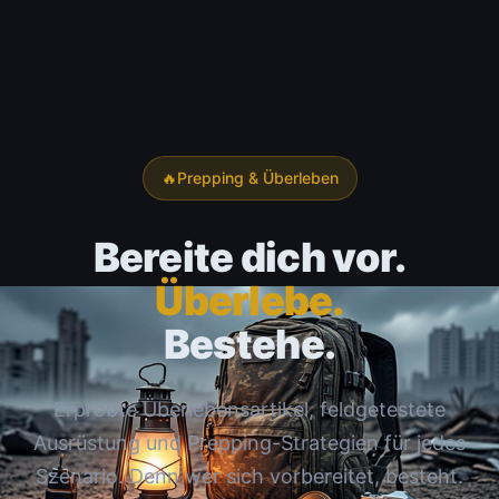
🔥
Prepping & Überleben
Bereite dich vor.
Überlebe.
Bestehe.
Erprobte Überlebensartikel, feldgetestete
Ausrüstung und Prepping-Strategien für jedes
Szenario. Denn wer sich vorbereitet, besteht.