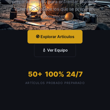
preparacionismo para enfrentar cualquier
escenario. Porque los que se preparan,
prevalecen.
🧭 Explorar Artículos
💧 Ver Equipo
50+
100%
24/7
ARTÍCULOS
PROBADO
PREPARADO