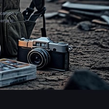
 campo y
enario.