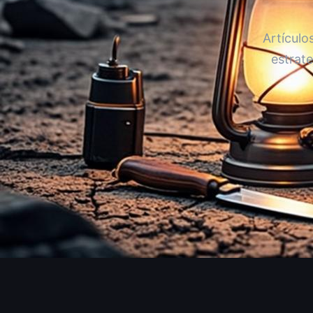
Artícul
estrat