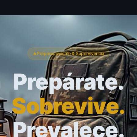
🔥
Preparacionismo & Supervivencia
Prepárate.
Sobrevive.
Prevalece.