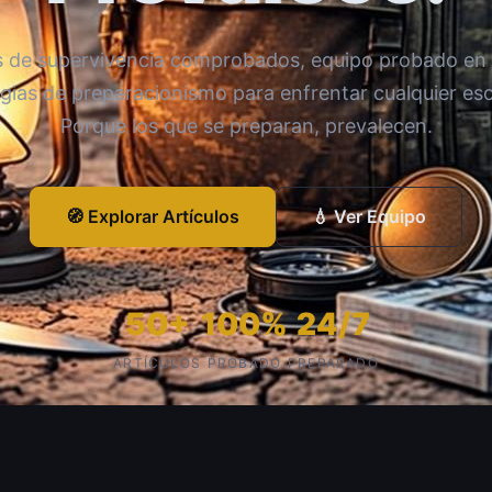
os de supervivencia comprobados, equipo probado en
egias de preparacionismo para enfrentar cualquier esc
Porque los que se preparan, prevalecen.
🧭 Explorar Artículos
💧 Ver Equipo
50+
100%
24/7
ARTÍCULOS
PROBADO
PREPARADO